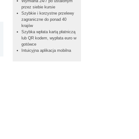
Wymiana 24/7 po ustalonym
przez siebie kursie
Szybkie i korzystne przelewy
zagraniczne do ponad 40
krajów
Szybka wpłata kartą płatniczą
lub QR kodem, wypłata euro w
gotówce
Intuicyjna aplikacja mobilna