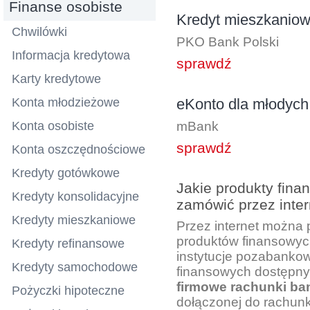
Finanse osobiste
Kredyt mieszkanio
Chwilówki
PKO Bank Polski
Informacja kredytowa
sprawdź
Karty kredytowe
Konta młodzieżowe
eKonto dla młodych 
Konta osobiste
mBank
sprawdź
Konta oszczędnościowe
Kredyty gotówkowe
Jakie produkty fin
Kredyty konsolidacyjne
zamówić przez inter
Kredyty mieszkaniowe
Przez internet można
produktów finansowyc
Kredyty refinansowe
instytucje pozabanko
Kredyty samochodowe
finansowych dostępnyc
firmowe rachunki b
Pożyczki hipoteczne
dołączonej do rachun