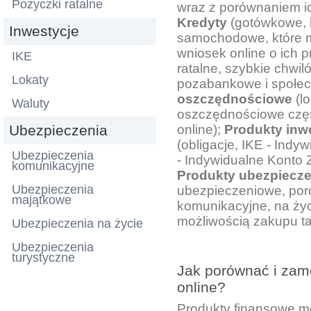
Pożyczki ratalne
wraz z porównaniem ic
Kredyty
(gotówkowe, 
Inwestycje
samochodowe, które m
wniosek online o ich 
IKE
ratalne, szybkie chwil
Lokaty
pozabankowe i społe
oszczędnościowe
(lo
Waluty
oszczędnościowe częs
Ubezpieczenia
online);
Produkty inw
(obligacje, IKE - Ind
Ubezpieczenia
- Indywidualne Konto
komunikacyjne
Produkty ubezpiecz
Ubezpieczenia
ubezpieczeniowe, por
majątkowe
komunikacyjne, na życ
możliwością zakupu tan
Ubezpieczenia na życie
Ubezpieczenia
turystyczne
Jak porównać i zam
online?
Produkty finansowe 