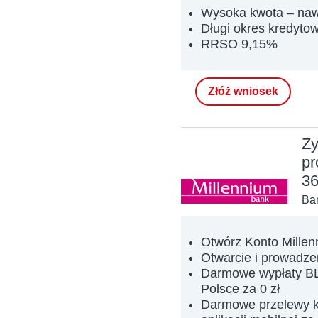
Wysoka kwota – naw
Długi okres kredytow
RRSO 9,15%
Złóż wniosek
Zy
pr
36
Ba
Otwórz Konto Millen
Otwarcie i prowadzen
Darmowe wypłaty BL
Polsce za 0 zł
Darmowe przelewy kr