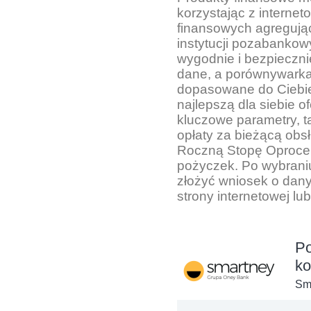
korzystając z intern
finansowych agregując
instytucji pozabanko
wygodnie i bezpieczn
dane, a porównywarka 
dopasowane do Ciebie 
najlepszą dla siebie o
kluczowe parametry, ta
opłaty za bieżącą ob
Roczną Stopę Oprocen
pożyczek. Po wybraniu
złożyć wniosek o dan
strony internetowej lub 
Po
ko
Sma