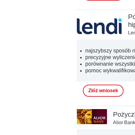
Po
hi
Len
najszybszy sposób n
precyzyjne wyliczeni
porównanie wszystki
pomoc wykwalifikow
Złóż wniosek
Pożycz
Alior Ban