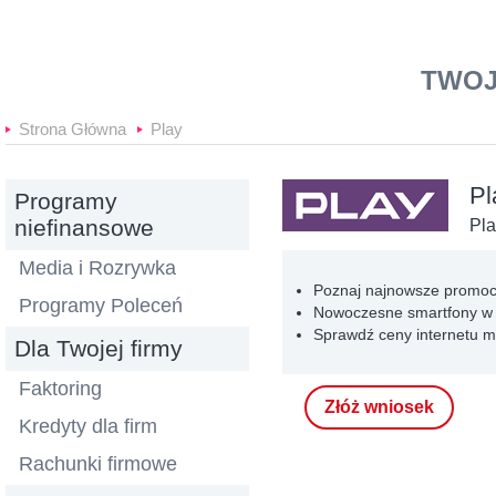
Banki24
TWOJ
Strona Główna
Play
Pl
Programy
niefinansowe
Pla
Media i Rozrywka
Poznaj najnowsze promoc
Programy Poleceń
Nowoczesne smartfony w 
Sprawdź ceny internetu m
Dla Twojej firmy
Faktoring
Złóż wniosek
Kredyty dla firm
Rachunki firmowe