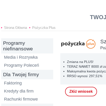
Banki24
TWOJ
Strona Główna
Pożyczka Plus
Sz
Programy
niefinansowe
Po
Media i Rozrywka
Zmiana na PLUS!
Programy Poleceń
TERAZ NAWET 8000 zł 
Maksymalna kwota pożycz
Dla Twojej firmy
RRSO wynosi 297,51%
Faktoring
Kredyty dla firm
Złóż wniosek
Rachunki firmowe