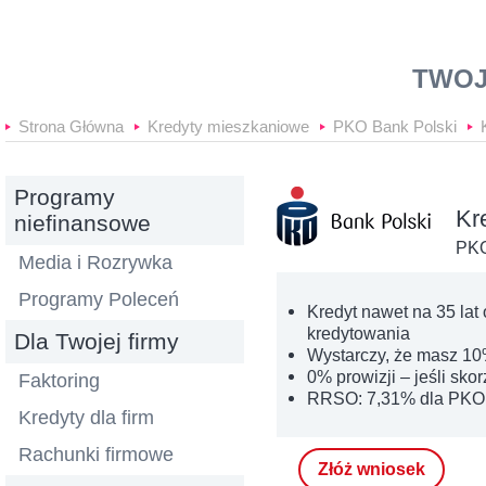
Banki24
TWOJ
Strona Główna
Kredyty mieszkaniowe
PKO Bank Polski
Programy
Kr
niefinansowe
PKO
Media i Rozrywka
Programy Poleceń
Kredyt nawet na 35 lat
kredytowania
Dla Twojej firmy
Wystarczy, że masz 1
0% prowizji – jeśli sko
Faktoring
RRSO: 7,31% dla PKO
Kredyty dla firm
Rachunki firmowe
Złóż wniosek