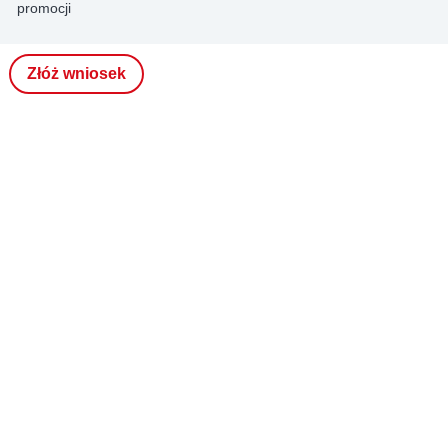
promocji
Złóż wniosek