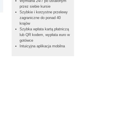
Wymiana 24/7 po ustalonym
przez siebie kursie
Szybkie i korzystne przelewy
zagraniczne do ponad 40
krajów
Szybka wpłata kartą płatniczą
lub QR kodem, wypłata euro w
gotówce
Intuicyjna aplikacja mobilna